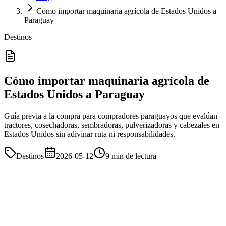
Cómo importar maquinaria agrícola de Estados Unidos a
Paraguay
Destinos
Cómo importar maquinaria agrícola de
Estados Unidos a Paraguay
Guía previa a la compra para compradores paraguayos que evalúan
tractores, cosechadoras, sembradoras, pulverizadoras y cabezales en
Estados Unidos sin adivinar ruta ni responsabilidades.
Destinos
2026-05-12
9 min de lectura
Guía para compradores
Meridian coordina el tramo de exportación desde EE.UU./Canadá;
su importador o despachante paraguayo confirma la importación,
Ley 7565/2025, DNIT, SENAVE, tributos y entrega final.