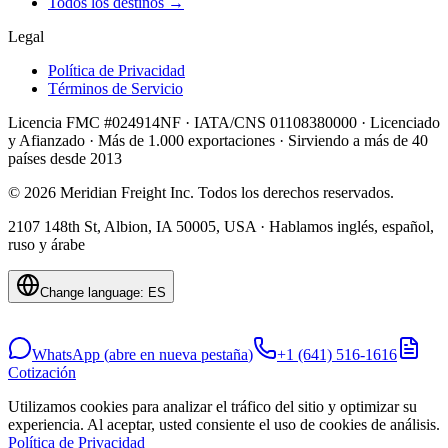
Todos los destinos
→
Legal
Política de Privacidad
Términos de Servicio
Licencia FMC #024914NF · IATA/CNS 01108380000 · Licenciado
y Afianzado · Más de 1.000 exportaciones · Sirviendo a más de 40
países desde 2013
© 2026 Meridian Freight Inc. Todos los derechos reservados.
2107 148th St, Albion, IA 50005, USA
·
Hablamos inglés, español,
ruso y árabe
Change language:
ES
WhatsApp
(
abre en nueva pestaña
)
+1 (641) 516-1616
Cotización
Utilizamos cookies para analizar el tráfico del sitio y optimizar su
experiencia. Al aceptar, usted consiente el uso de cookies de análisis.
Política de Privacidad