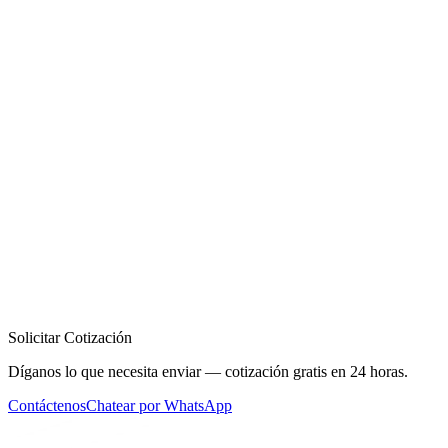
Revisar Ley 7565 y ruta antes de comprar
Volver a todos los articulos
Revisar Ley 7565 y ruta antes de comprar
Envíe la unidad y el destino paraguayo. Meridian revisa el tramo de
exportación, ruta y documentos antes de que comprometa fondos; su
despachante confirma el tramo local.
Revisar Ley 7565 y ruta antes de comprar
Enviar link de la
máquina por WhatsApp
Vea el
servicio de importación de maquinaria a
Paraguay
: el proceso
completo de importación de principio a fin.
Solicitar Cotización
Díganos lo que necesita enviar — cotización gratis en 24 horas.
Contáctenos
Chatear por WhatsApp