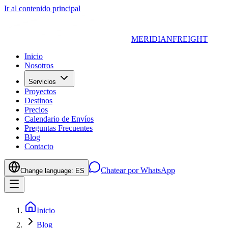
Ir al contenido principal
MERIDIAN
FREIGHT
Inicio
Nosotros
Servicios
Proyectos
Destinos
Precios
Calendario de Envíos
Preguntas Frecuentes
Blog
Contacto
Chatear por WhatsApp
Change language:
ES
Inicio
Blog